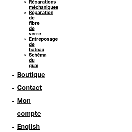
Réparations
méchaniques
Réparation
de
fibre
de
verre
Entreposage
de
bateau
Schéma
du
quai
Boutique
Contact
Mon
compte
English