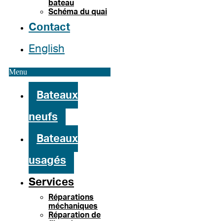
bateau
Schéma du quai
Contact
English
Menu
Bateaux
neufs
Bateaux
usagés
Services
Réparations
méchaniques
Réparation de