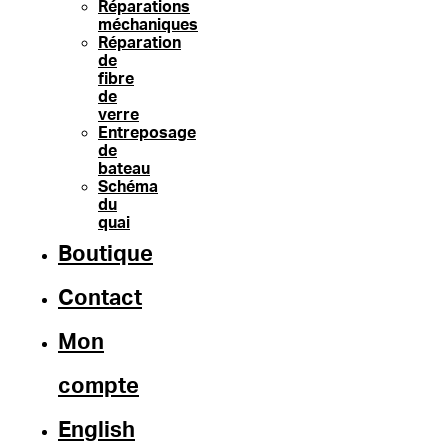
Réparations
méchaniques
Réparation
de
fibre
de
verre
Entreposage
de
bateau
Schéma
du
quai
Boutique
Contact
Mon
compte
English