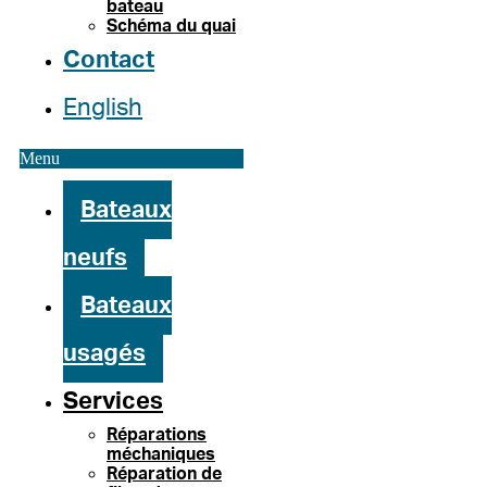
bateau
Schéma du quai
Contact
English
Menu
Bateaux
neufs
Bateaux
usagés
Services
Réparations
méchaniques
Réparation de