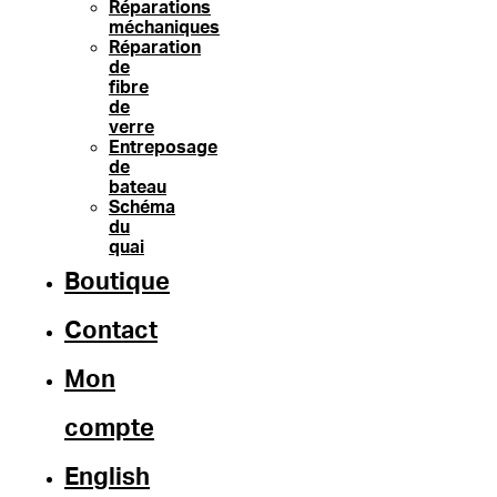
Réparations
méchaniques
Réparation
de
fibre
de
verre
Entreposage
de
bateau
Schéma
du
quai
Boutique
Contact
Mon
compte
English