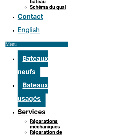
bateau
Schéma du quai
Contact
English
Menu
Bateaux
neufs
Bateaux
usagés
Services
Réparations
méchaniques
Réparation de